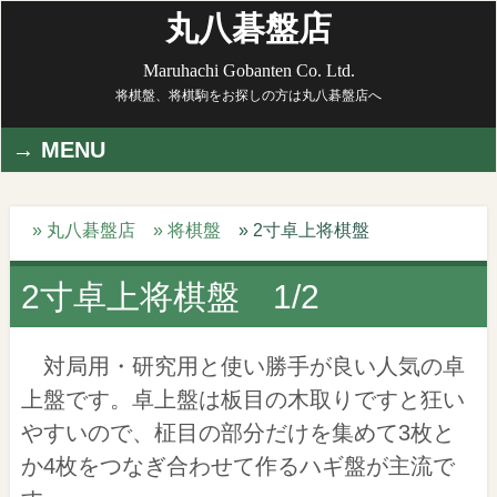
丸八碁盤店
Maruhachi Gobanten Co. Ltd.
将棋盤、将棋駒をお探しの方は丸八碁盤店へ
MENU
» 丸八碁盤店
» 将棋盤
» 2寸卓上将棋盤
2寸卓上将棋盤 1/2
対局用・研究用と使い勝手が良い人気の卓
上盤です。卓上盤は板目の木取りですと狂い
やすいので、柾目の部分だけを集めて3枚と
か4枚をつなぎ合わせて作るハギ盤が主流で