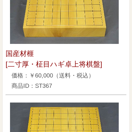
国産材榧
[二寸厚・柾目ハギ卓上将棋盤]
価格：￥60,000（送料・税込）
商品ID：ST367