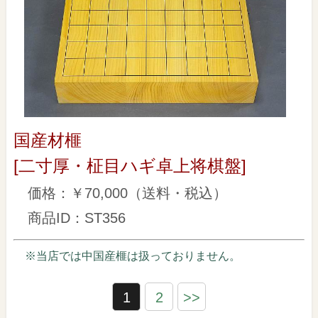
国産材榧
[二寸厚・柾目ハギ卓上将棋盤]
価格：￥70,000（送料・税込）
商品ID：ST356
※当店では中国産榧は扱っておりません。
1
2
>>