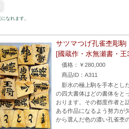
覧になれます。
サツマつげ孔雀杢彫駒
[國蔵作・水無瀬書・王
価格：￥280,000
商品ID：A311
影水の極上駒を手本とした
の四大書体はどの書体をと
おります。その都度作者と
ある作品になるよう努力が
から選んだ色の濃い孔雀杢