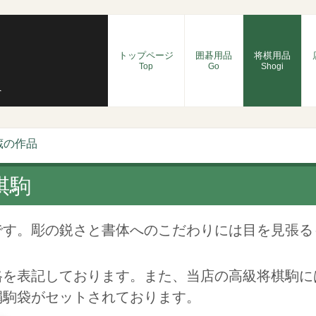
トップページ
囲碁用品
将棋用品
Top
Go
Shogi
へ
蔵の作品
棋駒
す。彫の鋭さと書体へのこだわりには目を見張る
を表記しております。また、当店の高級将棋駒に
絹駒袋がセットされております。