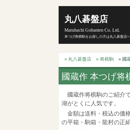
丸八碁盤店
Maruhachi Gobanten Co. Ltd.
本つげ将棋駒をお探しの方は丸八碁盤店
» 丸八碁盤店
» 将棋駒
» 國
國蔵作 本つげ将
國蔵作将棋駒のご紹介で
湖がとくに人気です。
金額は送料・税込の価格
の平箱・駒箱・龍村の正